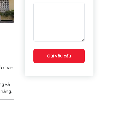
Gửi yêu cầu
và nhân
ng và
 hàng.