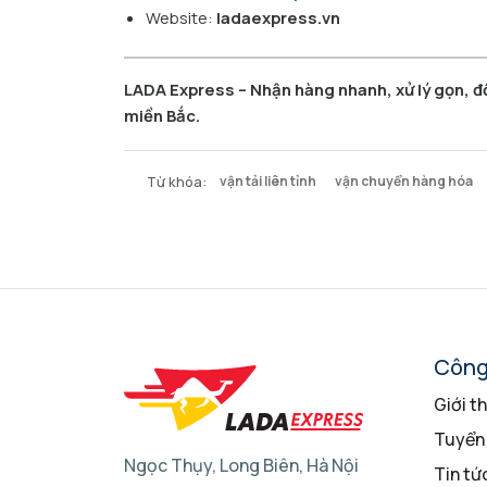
Website:
ladaexpress.vn
LADA Express – Nhận hàng nhanh, xử lý gọn, đ
miền Bắc.
Từ khóa:
vận tải liên tỉnh
vận chuyển hàng hóa
Công
Giới t
Tuyển
Ngọc Thụy, Long Biên, Hà Nội
Tin tứ