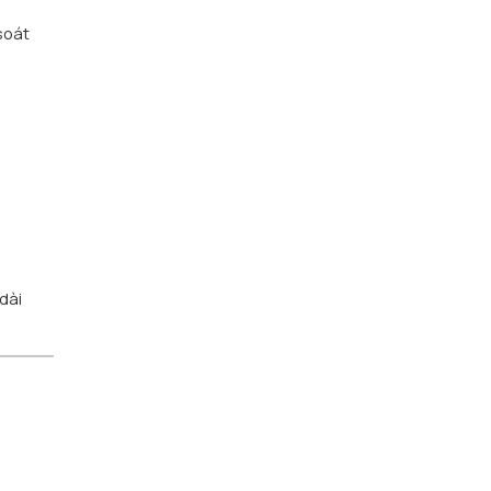
soát
dài