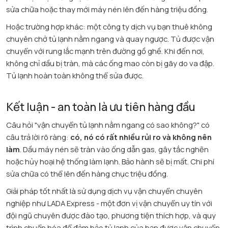
sửa chữa hoặc thay mới máy nén lên đến hàng triệu đồng.
Hoặc trường hợp khác: một công ty dịch vụ bạn thuê không
chuyên chở tủ lạnh nằm ngang và quay ngược. Tủ được vận
chuyển với rung lắc mạnh trên đường gồ ghề. Khi đến nơi,
không chỉ dầu bị tràn, mà các ống mao còn bị gãy do va đập.
Tủ lạnh hoàn toàn không thể sửa được.
Kết luận - an toàn là ưu tiên hàng đầu
Câu hỏi "vận chuyển tủ lạnh nằm ngang có sao không?" có
câu trả lời rõ ràng:
có, nó có rất nhiều rủi ro và không nên
làm
. Dầu máy nén sẽ tràn vào ống dẫn gas, gây tắc nghẽn
hoặc hủy hoại hệ thống làm lạnh. Bảo hành sẽ bị mất. Chi phí
sửa chữa có thể lên đến hàng chục triệu đồng.​
Giải pháp tốt nhất là sử dụng dịch vụ vận chuyển chuyên
nghiệp như LADA Express - một đơn vị vận chuyển uy tín với
đội ngũ chuyên được đào tạo, phương tiện thích hợp, và quy
trình chuẩn hóa để đảm bảo tủ lạnh của bạn được vận chuyển