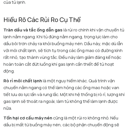
của tủ lạnh.​
Hiểu Rõ Các Rủi Ro Cụ Thể
Tràn dầu và tắc ống dẫn gas
là rủi ro chính khi vận chuyển tủ
lạnh nằm ngang. Khi tủ đứng nằm ngang, trọng lực làm cho
dầu bôi trơn chảy ra khỏi buồng máy nén. Dầu này, mặc dù lẫn
với môi chất lạnh, sẽ tích tụ trong các ống mao có đường kính
rất nhỏ, tạo thành vùng tắc. Điều này làm giảm đáng kể hoặc
hoàn toàn cắt đứt luồng khí gas lạnh cần thiết để tủ hoạt
động.​
Rò rỉ môi chất lạnh
là một nguy hiểm khác. Quá trình vận
chuyển nằm ngang có thể làm hỏng các ống mao hoặc van
tiết lưu do lực lấn và rung lắc. Một khi hệ thống bị rò rỉ, lượng khí
gas lạnh sẽ thoát ra ngoài, làm tủ không thể làm lạnh được
nữa.​
Tổn hại cơ cấu máy nén
cũng là một rủi ro không nhỏ. Nếu
dầu bị mất từ buồng máy nén, các bộ phận chuyển động sẽ