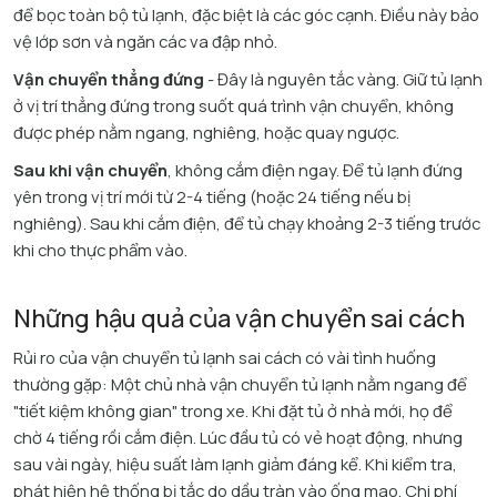
để bọc toàn bộ tủ lạnh, đặc biệt là các góc cạnh. Điều này bảo
vệ lớp sơn và ngăn các va đập nhỏ.
Vận chuyển thẳng đứng
- Đây là nguyên tắc vàng. Giữ tủ lạnh
ở vị trí thẳng đứng trong suốt quá trình vận chuyển, không
được phép nằm ngang, nghiêng, hoặc quay ngược.
Sau khi vận chuyển
, không cắm điện ngay. Để tủ lạnh đứng
yên trong vị trí mới từ 2-4 tiếng (hoặc 24 tiếng nếu bị
nghiêng). Sau khi cắm điện, để tủ chạy khoảng 2-3 tiếng trước
khi cho thực phẩm vào.
Những hậu quả của vận chuyển sai cách
Rủi ro của vận chuyển tủ lạnh sai cách có vài tình huống
thường gặp: Một chủ nhà vận chuyển tủ lạnh nằm ngang để
"tiết kiệm không gian" trong xe. Khi đặt tủ ở nhà mới, họ để
chờ 4 tiếng rồi cắm điện. Lúc đầu tủ có vẻ hoạt động, nhưng
sau vài ngày, hiệu suất làm lạnh giảm đáng kể. Khi kiểm tra,
phát hiện hệ thống bị tắc do dầu tràn vào ống mao. Chi phí