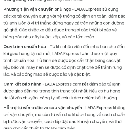
Phương tiện vận chuyển phù hợp
- LADA Express sử dụng
các xe tải chuyên dụng với hệ thống cố định an toàn, đảm bảo
tủ lạnh luôn ở vị trí thẳng đứng ngay cả trên những con đường
gồ ghề. Các chiếc xe đều được trang bị các thiết bị bảo vệ
hàng hóa như dây buộc, xốp, và các tấm chắn.
Quy trình chuẩn hóa
- Từ khi nhân viên đến nhà bạn cho đến
khi giao hàng tại nơi mới, LADA Express tuân theo một quy
trình chuẩn hóa. Tủ lạnh sẽ được bọc cẩn thận bằng các vật
liệu bảo vệ, máy nén sẽ được cố định chặt chẽ để tránh rung
lắc, và các ống mao sẽ được bảo vệ đặc biệt.
Cam kết bảo hành
- LADA Express cam kết đảm bảo tủ lạnh
được giao đến nơi trong tình trạng tốt nhất. Nếu có hư hỏng
do lỗi vận chuyển, công ty sẽ chịu trách nhiệm bồi thường.
Hỗ trợ tư vấn trước và sau vận chuyển
- LADA Express không
chỉ vận chuyển, mà còn tư vấn cho khách hàng về cách chuẩn
bị trước vận chuyển, cách lắp đặt sau khi vận chuyển, và thời
gian chờ cần thiết trước khi cắm điện.