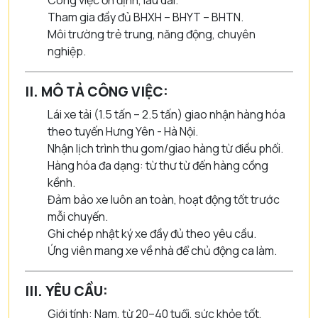
Công việc ổn định, lâu dài.
Tham gia đầy đủ BHXH – BHYT – BHTN.
Môi trường trẻ trung, năng động, chuyên
nghiệp.
II. MÔ TẢ CÔNG VIỆC:
Lái xe tải (1.5 tấn – 2.5 tấn) giao nhận hàng hóa
theo tuyến Hưng Yên - Hà Nội.
Nhận lịch trình thu gom/giao hàng từ điều phối.
Hàng hóa đa dạng: từ thư từ đến hàng cồng
kềnh.
Đảm bảo xe luôn an toàn, hoạt động tốt trước
mỗi chuyến.
Ghi chép nhật ký xe đầy đủ theo yêu cầu.
Ứng viên mang xe về nhà để chủ động ca làm.
III. YÊU CẦU:
Giới tính: Nam, từ 20–40 tuổi, sức khỏe tốt,