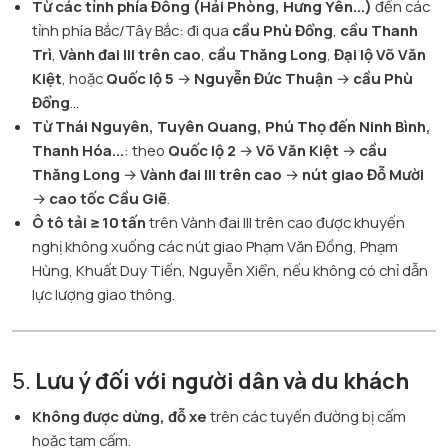
Từ các tỉnh phía Đông (Hải Phòng, Hưng Yên...)
đến các
tỉnh phía Bắc/Tây Bắc: đi qua
cầu Phù Đổng
,
cầu Thanh
Trì
,
Vành đai III trên cao
,
cầu Thăng Long
,
Đại lộ Võ Văn
Kiệt
, hoặc
Quốc lộ 5
→
Nguyễn Đức Thuận
→
cầu Phù
Đổng
...
Từ Thái Nguyên, Tuyên Quang, Phú Thọ đến Ninh Bình,
Thanh Hóa...
: theo
Quốc lộ 2
→
Võ Văn Kiệt
→
cầu
Thăng Long
→
Vành đai III trên cao
→
nút giao Đỗ Mười
→
cao tốc Cầu Giẽ
.
Ô tô tải ≥ 10 tấn
trên Vành đai III trên cao được khuyến
nghị không xuống các nút giao Phạm Văn Đồng, Phạm
Hùng, Khuất Duy Tiến, Nguyễn Xiển, nếu không có chỉ dẫn
lực lượng giao thông.
5.
Lưu ý đối với người dân và du khách
Không được dừng, đỗ xe
trên các tuyến đường bị cấm
hoặc tạm cấm.