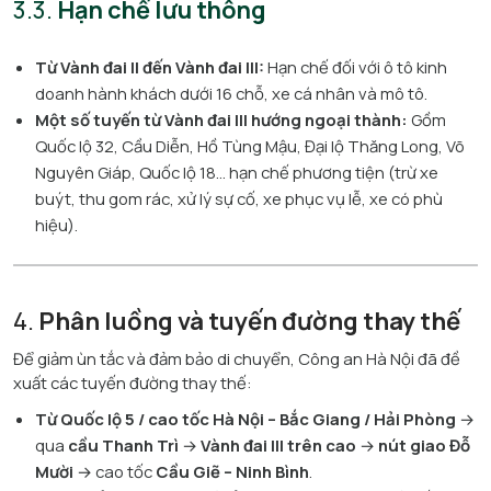
3.3.
Hạn chế lưu thông
Từ Vành đai II đến Vành đai III:
Hạn chế đối với ô tô kinh
doanh hành khách dưới 16 chỗ, xe cá nhân và mô tô.
Một số tuyến từ Vành đai III hướng ngoại thành:
Gồm
Quốc lộ 32, Cầu Diễn, Hồ Tùng Mậu, Đại lộ Thăng Long, Võ
Nguyên Giáp, Quốc lộ 18… hạn chế phương tiện (trừ xe
buýt, thu gom rác, xử lý sự cố, xe phục vụ lễ, xe có phù
hiệu).
4.
Phân luồng và tuyến đường thay thế
Để giảm ùn tắc và đảm bảo di chuyển, Công an Hà Nội đã đề
xuất các tuyến đường thay thế:
Từ Quốc lộ 5 / cao tốc Hà Nội – Bắc Giang / Hải Phòng
→
qua
cầu Thanh Trì
→
Vành đai III trên cao
→
nút giao Đỗ
Mười
→ cao tốc
Cầu Giẽ – Ninh Bình
.