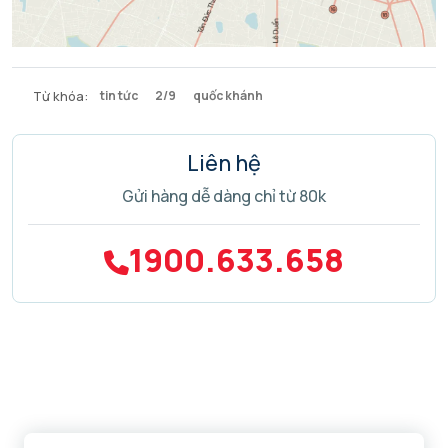
Từ khóa:
tin tức
2/9
quốc khánh
Liên hệ
Gửi hàng dễ dàng chỉ từ 80k
1900.633.658