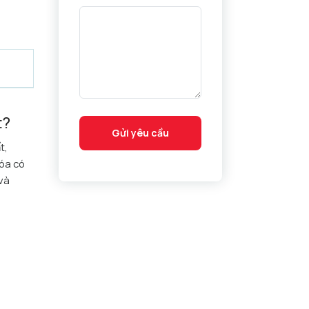
t?
Gửi yêu cầu
t,
hóa có
 và