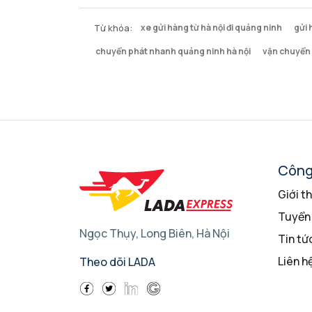
Từ khóa:
xe gửi hàng từ hà nội đi quảng ninh
gửi 
chuyển phát nhanh quảng ninh hà nội
vận chuyển 
Công
Giới t
Tuyển
Ngọc Thụy, Long Biên, Hà Nội
Tin tứ
Liên h
Theo dõi LADA