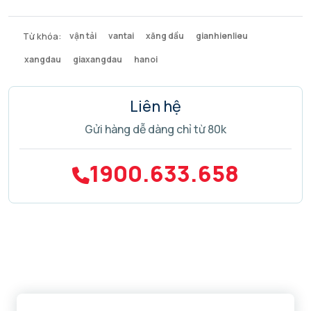
Từ khóa:
vận tải
vantai
xăng dầu
gianhienlieu
xangdau
giaxangdau
hanoi
Liên hệ
Gửi hàng dễ dàng chỉ từ 80k
1900.633.658