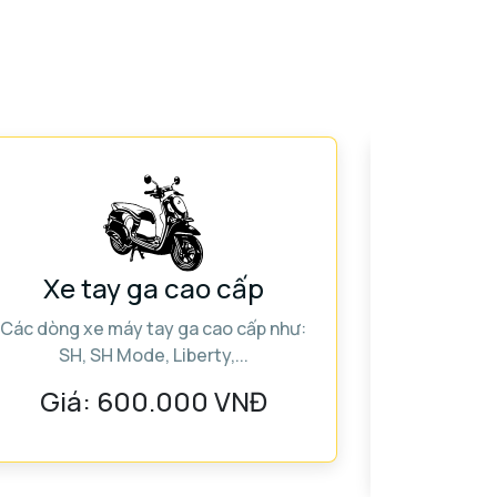
Xe tay ga cao cấp
Xe phâ
Các dòng xe máy tay ga cao cấp như:
SH, SH Mode, Liberty,...
Các dòng x
l
Giá:
600.000 VNĐ
Giá